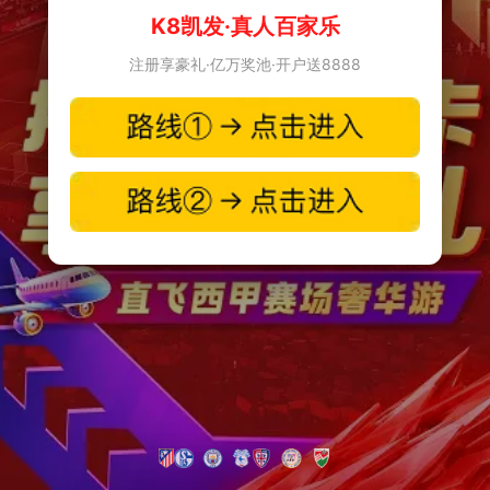
K8凯发·真人百家乐
注册享豪礼·亿万奖池·开户送8888